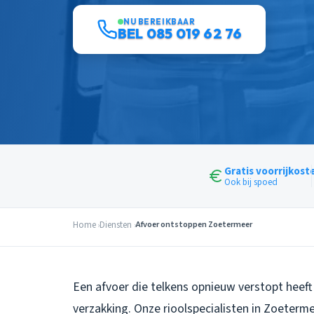
NU BEREIKBAAR
BEL 085 019 62 76
Gratis voorrijkost
Ook bij spoed
Home
Diensten
Afvoer ontstoppen Zoetermeer
Een afvoer die telkens opnieuw verstopt heeft 
verzakking. Onze rioolspecialisten in Zoeterm