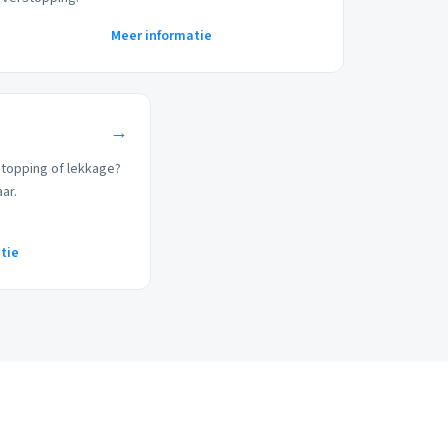
Meer informatie
→
stopping of lekkage?
aar.
tie