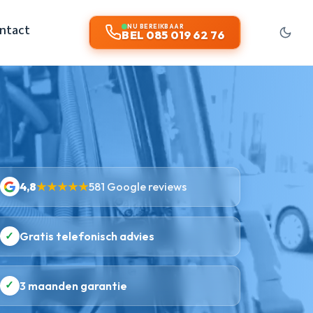
ntact
NU BEREIKBAAR
BEL 085 019 62 76
4,8
★★★★★
581 Google reviews
✓
Gratis telefonisch advies
✓
3 maanden garantie