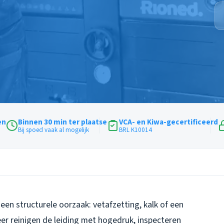
en
Binnen 30 min ter plaatse
VCA- en Kiwa-gecertificeerd
Bij spoed vaak al mogelijk
BRL K10014
een structurele oorzaak: vetafzetting, kalk of een
eer reinigen de leiding met hogedruk, inspecteren