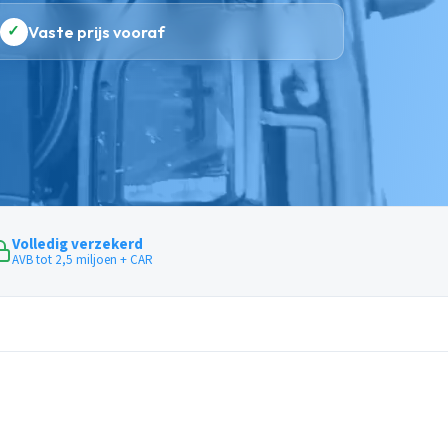
✓
Vaste prijs vooraf
Volledig verzekerd
AVB tot 2,5 miljoen + CAR