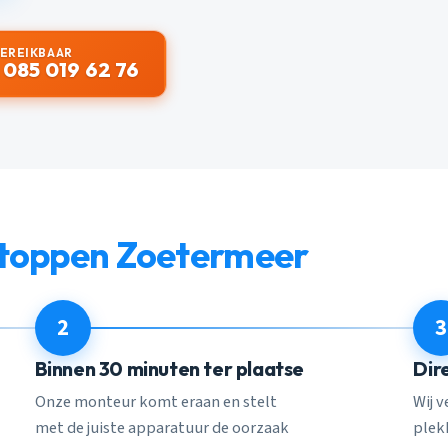
BEREIKBAAR
 085 019 62 76
stoppen Zoetermeer
2
3
Binnen 30 minuten ter plaatse
Dir
Onze monteur komt eraan en stelt
Wij 
met de juiste apparatuur de oorzaak
plekk