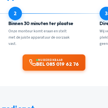
2
3
Binnen 30 minuten ter plaatse
Dir
Onze monteur komt eraan en stelt
Wij 
met de juiste apparatuur de oorzaak
plekk
vast.
geen
NU BEREIKBAAR
BEL 085 019 62 76