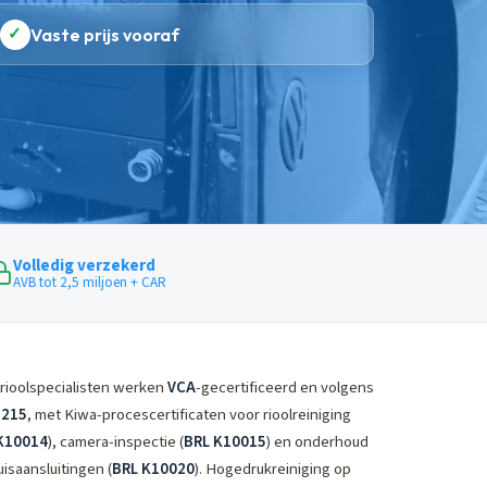
✓
Vaste prijs vooraf
Volledig verzekerd
AVB tot 2,5 miljoen + CAR
rioolspecialisten werken
VCA
-gecertificeerd en volgens
3215
, met Kiwa-procescertificaten voor rioolreiniging
K10014
), camera-inspectie (
BRL K10015
) en onderhoud
isaansluitingen (
BRL K10020
). Hogedrukreiniging op