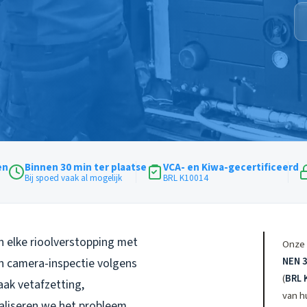
en
Binnen 30 min ter plaatse
VCA- en Kiwa-gecertificeerd
Bij spoed vaak al mogelijk
BRL K10014
n elke rioolverstopping met
Onze 
NEN 
en camera-inspectie volgens
(
BRL 
ak vetafzetting,
van hu
okaliseren we het probleem