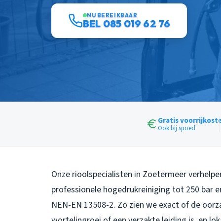
NU BEREIKBAAR
BEL 085 019 62 76
Gratis voorrijkost
Ook bij spoed
Onze rioolspecialisten in Zoetermeer verhelpe
professionele hogedrukreiniging tot 250 bar 
NEN-EN 13508-2. Zo zien we exact of de oorza
wortelingroei of een verzakte leiding is, en l