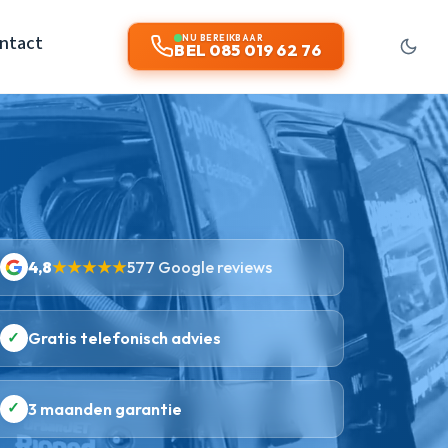
ntact
NU BEREIKBAAR
BEL 085 019 62 76
4,8
★★★★★
577 Google reviews
✓
Gratis telefonisch advies
✓
3 maanden garantie